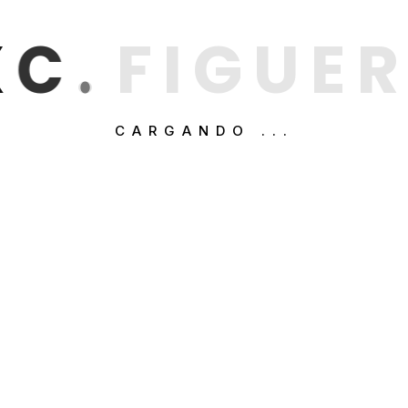
X
C
.
F
I
G
U
E
R
CARGANDO ...